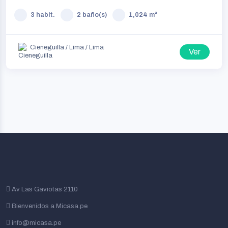
3 habit.
2 baño(s)
1,024 m²
Cieneguilla / Lima / Lima
Ver
Av Las Gaviotas 2110
Bienvenidos a Micasa.pe
info@micasa.pe